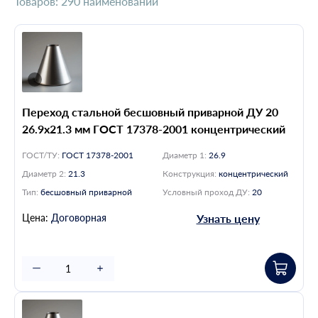
Товаров:
290 наименований
Диаметр 2, мм
Конструкция
Переход стальной бесшовный приварной ДУ 20
Тип
26.9х21.3 мм ГОСТ 17378-2001 концентрический
Условный проход ДУ, мм
ГОСТ/ТУ:
ГОСТ 17378-2001
Диаметр 1:
26.9
Диаметр 2:
21.3
Конструкция:
концентрический
Тип:
бесшовный приварной
Условный проход ДУ:
20
Сбросить все
Цена:
Договорная
Узнать цену